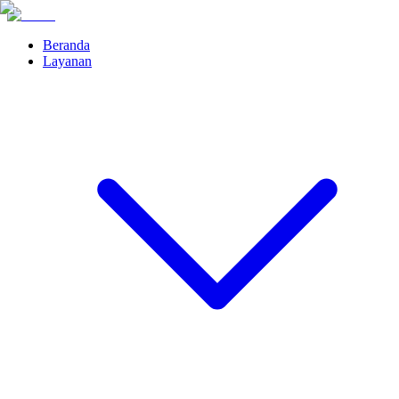
Beranda
Layanan