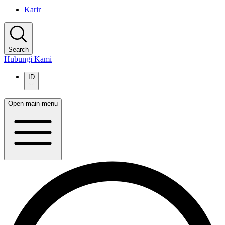
Karir
Search
Hubungi Kami
ID
Open main menu