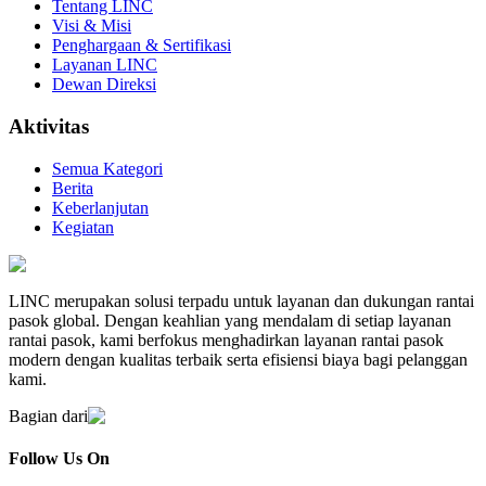
Tentang LINC
Visi & Misi
Penghargaan & Sertifikasi
Layanan LINC
Dewan Direksi
Aktivitas
Semua Kategori
Berita
Keberlanjutan
Kegiatan
LINC merupakan solusi terpadu untuk layanan dan dukungan rantai
pasok global. Dengan keahlian yang mendalam di setiap layanan
rantai pasok, kami berfokus menghadirkan layanan rantai pasok
modern dengan kualitas terbaik serta efisiensi biaya bagi pelanggan
kami.
Bagian dari
Follow Us On