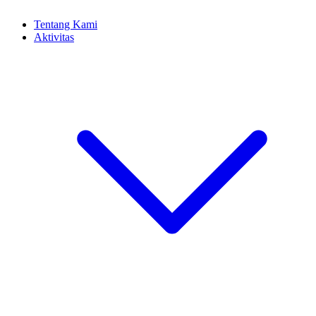
Tentang Kami
Aktivitas