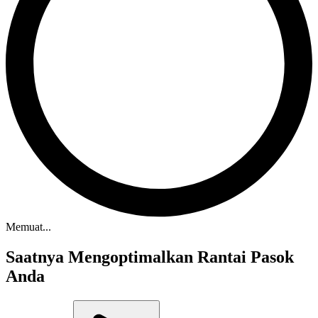
Memuat...
Saatnya Mengoptimalkan Rantai Pasok
Anda